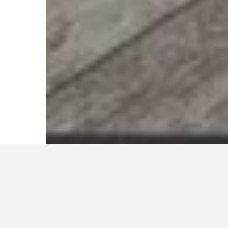
Ihre Vorteile
Die malbare Wandflächenheizung lässt sich als
Vollheizung, Zusatzheizung und Komfortzone, als perfekte
Problemlösung bei Schimmel und Feuchtigkeit und für